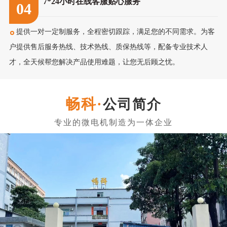
东莞市畅科电机有限公司
东莞市畅科电机有限公司成立于2007年，是位于广东省东莞市的
空心杯电机生产厂家，成立至今已有18年的空心杯电机（空心杯马
达）设计研发制造经验。 近年来我司大力发展全系列电机的研发制
造，主要类别为有刷空心杯电机、无刷空心杯电机、有刷铁心电机、
无刷外转电机、扁平电机、减速电机等。现东莞市畅科电机有限公...