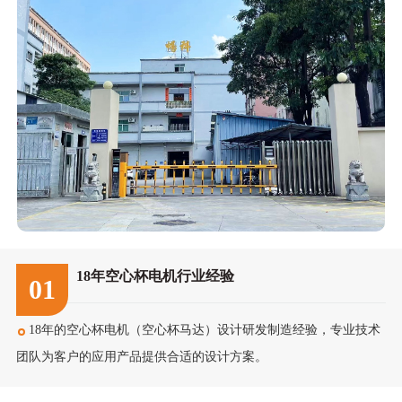
18年空心杯电机行业经验
01
18年的空心杯电机（空心杯马达）设计研发制造经验，专业技术
团队为客户的应用产品提供合适的设计方案。