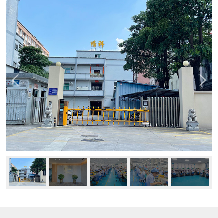
新闻中心
公司动态
行业资讯
常见问题