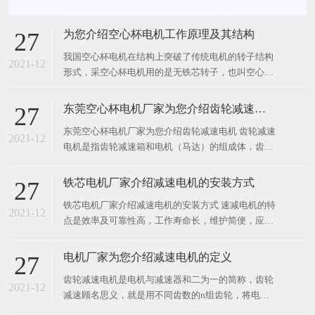
27
减速电机，通常由专业的减速机生产厂进行集成组装
铁芯电机厂家介绍减速电机的安装方式 速减电机的特
好后成套供货。齿轮减速马达的应用非常广泛，属于
2021-12
点是效率及可靠性高，工作寿命长，维护简便，应用
机械设备不可或缺的动
广泛等。它的级数可分为单级、两级和三级齿轮减速
电机，安装布置方式主要有展开式、同轴式和分流
电机厂家为您介绍减速电机的定义
27
式。 1、两级圆柱减速电机展开式里面，齿轮相对于
齿轮减速电机是电机与减速器和二为一的简称，齿轮
支承位置不对称，当轴产生弯扭变形时，载荷在齿宽
2021-12
减速顾名思义，就是用不同齿数的n组齿轮，将电机
分布不均匀，因此轴应
的出轴转速减到你需要的转速，齿轮减速电机完全能
与转动编码器配合使用。通常由专业的减速机生产
厂，进行集成组装好后，与电机一体成套供货。 减速
电机通常由专业的减速机生产厂进行集成组装好后成
在线留言
套供货。减速电机广泛应