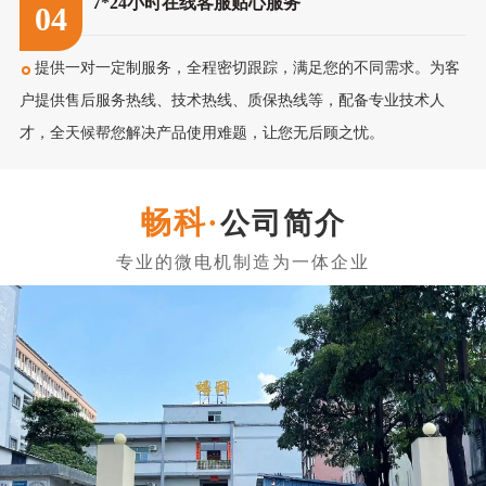
东莞市畅科电机有限公司
东莞市畅科电机有限公司成立于2007年，是位于广东省东莞市的
空心杯电机生产厂家，成立至今已有18年的空心杯电机（空心杯马
达）设计研发制造经验。 近年来我司大力发展全系列电机的研发制
造，主要类别为有刷空心杯电机、无刷空心杯电机、有刷铁心电机、
无刷外转电机、扁平电机、减速电机等。现东莞市畅科电机有限公...