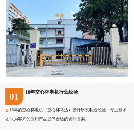
18年空心杯电机行业经验
01
18年的空心杯电机（空心杯马达）设计研发制造经验，专业技术
团队为客户的应用产品提供合适的设计方案。