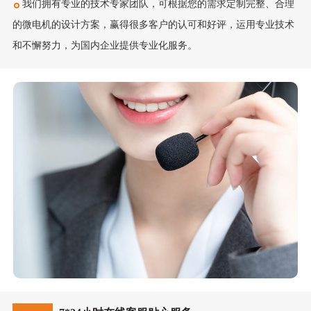
7*24小时在线客服贴心服务
04
提供一对一定制服务，全程密切跟踪，满足您的不同需求。为客
户提供售后服务热线、技术热线、质保热线等，配备专业技术人
才，全天候帮您解决产品使用难题，让您无后顾之忧。
公司简介