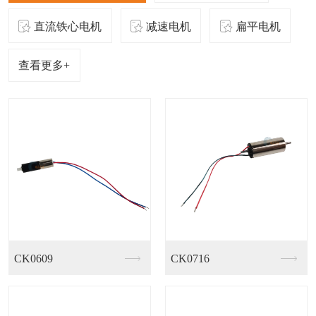
直流铁心电机
减速电机
扁平电机
查看更多+
1718无刷直流驱动...